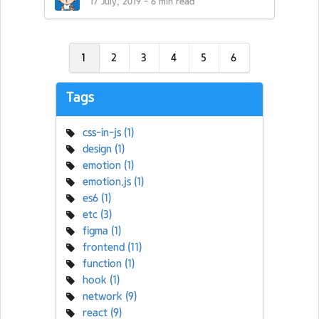
17 July, 2019
-
6
min read
1
2
3
4
5
6
Tags
css-in-js
(
1
)
design
(
1
)
emotion
(
1
)
emotion.js
(
1
)
es6
(
1
)
etc
(
3
)
figma
(
1
)
frontend
(
11
)
function
(
1
)
hook
(
1
)
network
(
9
)
react
(
9
)